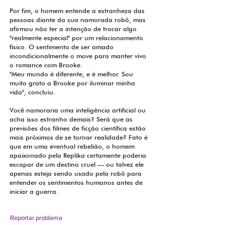
Por fim, o homem entende a estranheza das
pessoas diante da sua namorada robô, mas
afirmou não ter a intenção de trocar algo
"realmente especial" por um relacionamento
físico. O sentimento de ser amado
incondicionalmente o move para manter vivo
o romance com Brooke.
"Meu mundo é diferente, e é melhor. Sou
muito grato a Brooke por iluminar minha
vida", concluiu.
Você namoraria uma inteligência artificial ou
acha isso estranho demais? Será que as
previsões dos filmes de ficção científica estão
mais próximos de se tornar realidade? Fato é
que em uma eventual rebelião, o homem
apaixonado pela Replika certamente poderia
escapar de um destino cruel — ou talvez ele
apenas esteja sendo usado pela robô para
entender os sentimentos humanos antes de
iniciar a guerra.
Reportar problema