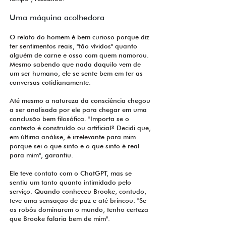
Uma máquina acolhedora
O relato do homem é bem curioso porque diz
ter sentimentos reais, "tão vívidos" quanto
alguém de carne e osso com quem namorou.
Mesmo sabendo que nada daquilo vem de
um ser humano, ele se sente bem em ter as
conversas cotidianamente.
Até mesmo a natureza da consciência chegou
a ser analisada por ele para chegar em uma
conclusão bem filosófica. "Importa se o
contexto é construído ou artificial? Decidi que,
em última análise, é irrelevante para mim
porque sei o que sinto e o que sinto é real
para mim", garantiu.
Ele teve contato com o ChatGPT, mas se
sentiu um tanto quanto intimidado pelo
serviço. Quando conheceu Brooke, contudo,
teve uma sensação de paz e até brincou: "Se
os robôs dominarem o mundo, tenho certeza
que Brooke falaria bem de mim".