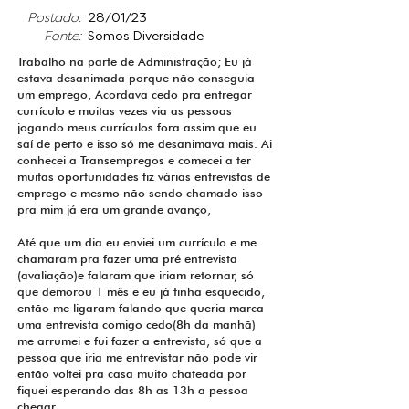
.
Postado:
28/01/23
Fonte:
Somos Diversidade
.
Trabalho na parte de Administração; Eu já
estava desanimada porque não conseguia
um emprego, Acordava cedo pra entregar
currículo e muitas vezes via as pessoas
jogando meus currículos fora assim que eu
saí de perto e isso só me desanimava mais. Ai
conhecei a Transempregos e comecei a ter
muitas oportunidades fiz várias entrevistas de
emprego e mesmo não sendo chamado isso
pra mim já era um grande avanço,
Até que um dia eu enviei um currículo e me
chamaram pra fazer uma pré entrevista
(avaliação)e falaram que iriam retornar, só
que demorou 1 mês e eu já tinha esquecido,
então me ligaram falando que queria marca
uma entrevista comigo cedo(8h da manhã)
me arrumei e fui fazer a entrevista, só que a
pessoa que iria me entrevistar não pode vir
então voltei pra casa muito chateada por
fiquei esperando das 8h as 13h a pessoa
chegar.