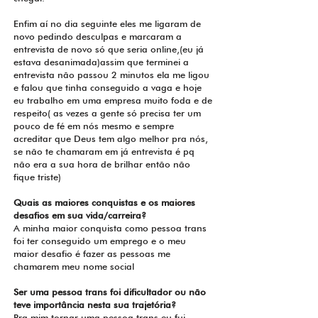
Enfim aí no dia seguinte eles me ligaram de
novo pedindo desculpas e marcaram a
entrevista de novo só que seria online,(eu já
estava desanimada)assim que terminei a
entrevista não passou 2 minutos ela me ligou
e falou que tinha conseguido a vaga e hoje
eu trabalho em uma empresa muito foda e de
respeito( as vezes a gente só precisa ter um
pouco de fé em nós mesmo e sempre
acreditar que Deus tem algo melhor pra nós,
se não te chamaram em já entrevista é pq
não era a sua hora de brilhar então não
fique triste)
Quais as maiores conquistas e os maiores
desafios em sua vida/carreira?
A minha maior conquista como pessoa trans
foi ter conseguido um emprego e o meu
maior desafio é fazer as pessoas me
chamarem meu nome social
Ser uma pessoa trans foi dificultador ou não
teve importância nesta sua trajetória?
Pra mim tornar uma pessoa trans eu fui